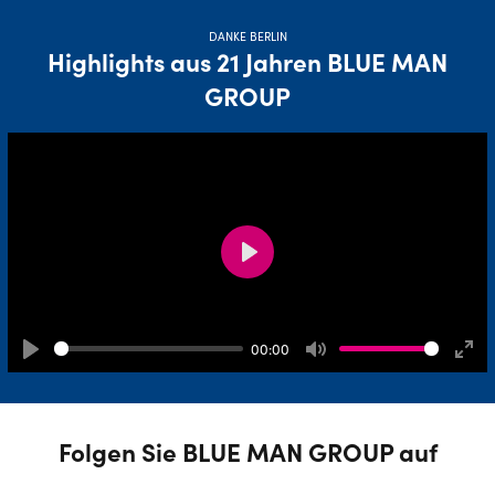
DANKE BERLIN
Highlights aus 21 Jahren BLUE MAN
GROUP
Play
00:00
Play
Mute
Ente
full
Folgen Sie BLUE MAN GROUP auf