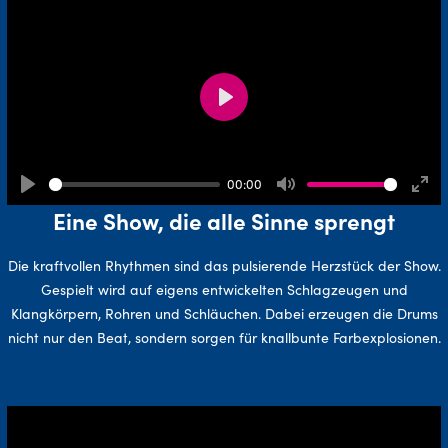
Play
00:00
Play
Mute
Ente
Eine Show, die alle Sinne sprengt
full
Die kraftvollen Rhythmen sind das pulsierende Herzstück der Show.
Gespielt wird auf eigens entwickelten Schlagzeugen und
Klangkörpern, Rohren und Schläuchen. Dabei erzeugen die Drums
nicht nur den Beat, sondern sorgen für knallbunte Farbexplosionen.