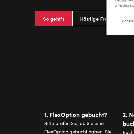
Websitenavig
unterstützen
So geht's
Häufige Fragen
Cookie
1. FlexOption gebucht?
2. 
buc
Bitte prüfen Sie, ob Sie eine
FlexOption gebucht haben. Sie
Buch