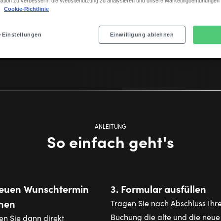
ation zu verbessern, die Websitenutzung zu analysieren und unsere Marketingbemühungen
.
Cookie-Richtlinie
-Einstellungen
Einwilligung ablehnen
ANLEITUNG
So einfach geht's
Neuen Wunschtermin
3. Formular ausfüllen
hen
Tragen Sie nach Abschluss Ihr
Buchung die alte und die neue
en Sie dann direkt