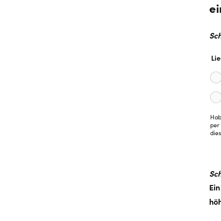
ei
Sch
Li
Habe
per
dies
Sch
Ein
höh