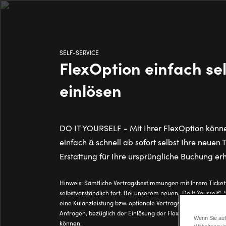
Direkt
zum
Inhalt
SELF-SERVICE
FlexOption einfach se
einlösen
DO IT YOURSELF - Mit Ihrer FlexOption könn
einfach & schnell ab sofort selbst Ihre neuen
Erstattung für Ihre ursprüngliche Buchung erh
Hinweis: Sämtliche Vertragsbestimmungen mit Ihrem Ticketv
selbstverständlich fort. Bei unserem neuen „Do It Yourself“-
eine Kulanzleistung bzw. optionale Vertragsanpassung, um I
Anfragen, bezüglich der Einlösung der FlexOption, noch schn
Wenn Sie auf
können.