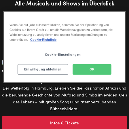
Alle Musicals und Shows im Überblick
Gänsehaut, große Emotionen und beste Unterhaltung – von
Disney-Klassikern bis zu beliebten Kultmusicals.
Wenn Sie auf „Alle zulassen“ klicken, stimmen Sie der Speicherung von
Cookies auf Ihrem Gerät zu, um die Websitenavigation zu verbessern, die
Websitenutzung zu analysieren und unsere Marketingbemühungen zu
unterstützen.
Cookie-Richtlinie
ALLE SHOWS
HAMBURG
STUTTGART
BERLIN
Cookie-Einstellungen
Einwilligung ablehnen
OK
Disneys DER KÖNIG DER LÖWEN
Der Welterfolg in Hamburg. Erleben Sie die Faszination Afrikas und
die berührende Geschichte von Mufasa und Simba im ewigen Kreis
des Lebens – mit großen Songs und atemberaubenden
Bühnenbildern.
Infos & Tickets