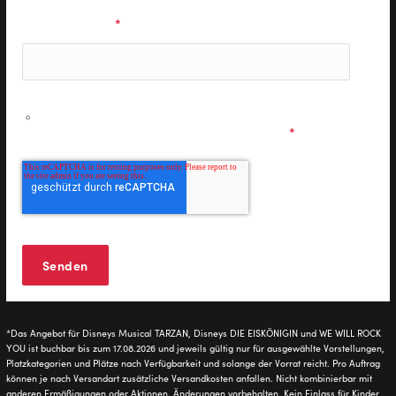
E-Mail Adresse
*
Ich möchte personalisierte Informationen zu den
Musicals & Shows der Stage Entertainment erhalten und
stimme den
Datenschutzbestimmungen
zu.
*
*Das Angebot für Disneys Musical TARZAN, Disneys DIE EISKÖNIGIN und WE WILL ROCK
YOU ist buchbar bis zum 17.08.2026 und jeweils gültig nur für ausgewählte Vorstellungen,
Platzkategorien und Plätze nach Verfügbarkeit und solange der Vorrat reicht. Pro Auftrag
können je nach Versandart zusätzliche Versandkosten anfallen. Nicht kombinierbar mit
anderen Ermäßigungen oder Aktionen. Änderungen vorbehalten. Kein Einlass für Kinder