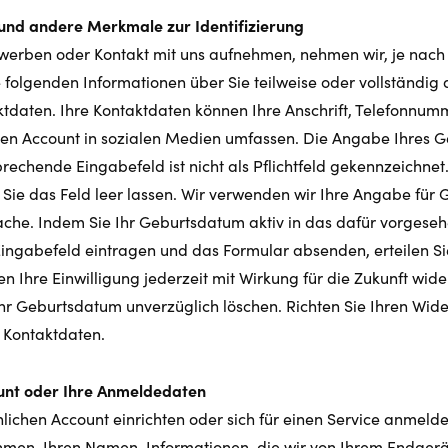
nd andere Merkmale zur Identifizierung
rwerben oder Kontakt mit uns aufnehmen, nehmen wir, je nach 
folgenden Informationen über Sie teilweise oder vollständig a
daten. Ihre Kontaktdaten können Ihre Anschrift, Telefonnumm
ren Account in sozialen Medien umfassen. Die Angabe Ihres 
tsprechende Eingabefeld ist nicht als Pflichtfeld gekennzeichnet
 Sie das Feld leer lassen. Wir verwenden wir Ihre Angabe für
ache. Indem Sie Ihr Geburtsdatum aktiv in das dafür vorgesehe
 Eingabefeld eintragen und das Formular absenden, erteilen Si
en Ihre Einwilligung jederzeit mit Wirkung für die Zukunft wid
hr Geburtsdatum unverzüglich löschen. Richten Sie Ihren Wider
 Kontaktdaten.
ount oder Ihre Anmeldedaten
lichen Account einrichten oder sich für einen Service anmelde
en, Ihren Namen, Informationen, die wir von Ihrem Endgerä