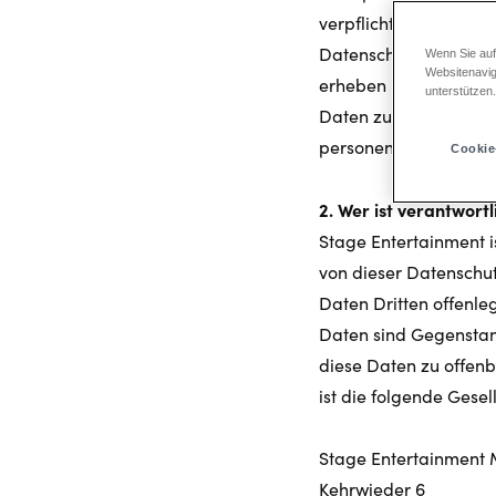
verpflichtet und sch
Datenschutzerklärung
Wenn Sie auf
Websitenavig
erheben und wie wir
unterstützen
Daten zu schützen sow
personenbezogenen Da
Cookie
2. Wer ist verantwor
Stage Entertainment i
von dieser Datenschu
Daten Dritten offenle
Daten sind Gegenstand
diese Daten zu offen
ist die folgende Gese
Stage Entertainmen
Kehrwieder 6