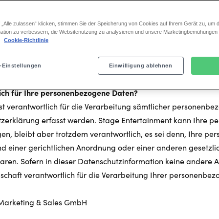
ützen Ihre personenbezogenen Daten gemäß den gesetzlichen 
 soll Ihnen Klarheit darüber verschaffen, welche personenbe
 „Alle zulassen“ klicken, stimmen Sie der Speicherung von Cookies auf Ihrem Gerät zu, um d
ation zu verbessern, die Websitenutzung zu analysieren und unsere Marketingbemühungen
 diese verwenden, welche Maßnahmen und Anstrengungen wir
.
Cookie-Richtlinie
ie Sie über Ihre Rechte und Möglichkeiten zu informieren, Ihr
ten zu kontrollieren und Ihre Privatsphäre zu schützen.
-Einstellungen
Einwilligung ablehnen
tlich für Ihre personenbezogene Daten?
st verantwortlich für die Verarbeitung sämtlicher personenbe
tzerklärung erfasst werden. Stage Entertainment kann Ihre 
gen, bleibt aber trotzdem verantwortlich, es sei denn, Ihre 
 einer gerichtlichen Anordnung oder einer anderen gesetzlic
baren. Sofern in dieser Datenschutzinformation keine andere
llschaft verantwortlich für die Verarbeitung Ihrer personen
t Marketing & Sales GmbH