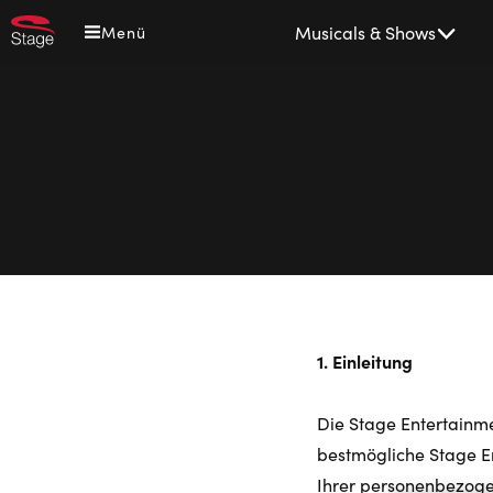
Direkt
Main
Musicals & Shows
Menü
zum
navigation
Inhalt
1. Einleitung
Die Stage Entertainm
bestmögliche Stage En
Ihrer personenbezog