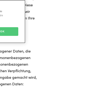
Grundsätzen. Diese
zogenen Daten wir
ie
 zu
 vornehmen, um Ihre
e
OK
zogener Daten, die
personenbezogenen
personenbezogenen
hen Verpflichtung,
 Angabe gemacht wird,
bezogenen Daten: