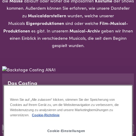
Maske
Kostüme
die
abläuft oder woher die imposanten
der Shows
kommen. Außerdem können Sie erfahren, wie unsere Darsteller
Musicaldarstellern
zu
wurden, welche unserer
Eigenproduktionen
Film-Musical-
Musicals
sind oder welche
Produktionen
Musical-Archiv
es gibt. In unserem
geben wir Ihnen
einen Einblick in verschiedene Musicals, die seit dem Beginn
gespielt wurden.
Das Cas­ting
Castings sind seit eh und je das Mittel der Wahl, wenn es um
die perfekte Besetzung einer Produktion geht.
Wenn Sie auf „Alle zulassen“ klicken, stimmen Sie der Speicherung von
Cookies auf Ihrem Gerät zu, um die Websitenavigation zu verbessern, die
Websitenutzung zu analysieren und unsere Marketingbemühungen zu
Das Cas­ting
unterstützen.
Cookie-Richtlinie
Cookie-Einstellungen