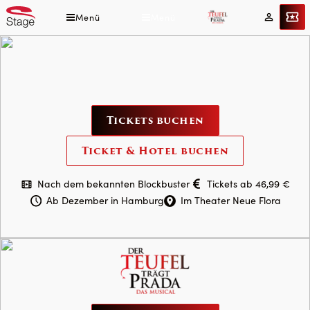
Direkt
Menü
Menü
Tickets
Mein
zum
Konto
Inhalt
DER
TEUFEL
Tickets buchen
TRÄGT
Ticket & Hotel buchen
PRADA
–
Nach dem bekannten Blockbuster
Tickets ab 46,99 €
Das
Ab Dezember in Hamburg
Im Theater Neue Flora
Musical
DER