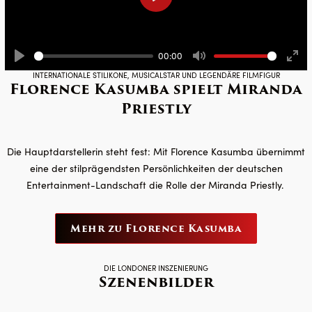
Play
00:00
Play
Mute
Ente
INTERNATIONALE STILIKONE, MUSICALSTAR UND LEGENDÄRE FILMFIGUR
Florence Kasumba spielt Miranda
full
Priestly
Die Hauptdarstellerin steht fest: Mit Florence Kasumba übernimmt
eine der stilprägendsten Persönlichkeiten der deutschen
Entertainment-Landschaft die Rolle der Miranda Priestly.
Mehr zu Florence Kasumba
DIE LONDONER INSZENIERUNG
Szenenbilder