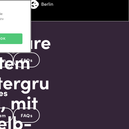
sind
chbar bis 24.08.
Berlin
ie
am
 zu
es
Leben
OK
eam
FAQs
es
eam
FAQs