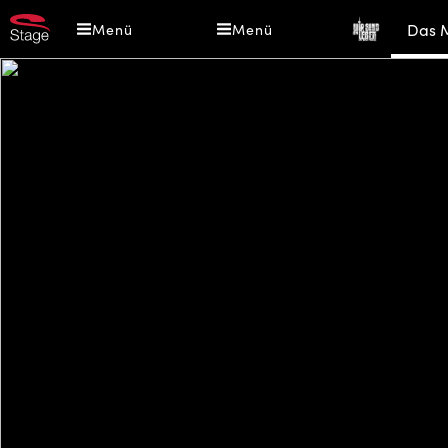
Direkt
WIR
Das 
Menü
Menü
zum
SIND
Inhalt
AM
LEBEN
-
Das
Musica