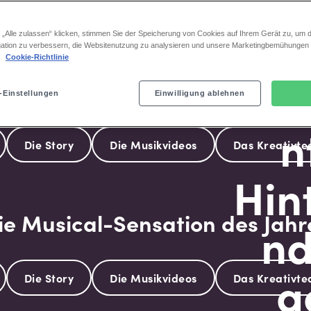
Aktion nur bu
 „Alle zulassen“ klicken, stimmen Sie der Speicherung von Cookies auf Ihrem Gerät zu, um d
ation zu verbessern, die Websitenutzung zu analysieren und unsere Marketingbemühungen
.
Cookie-Richtlinie
ie Musical-Sensation des Jahr
-Einstellungen
Einwilligung ablehnen
Die Story
Die Musikvideos
Das Kreativt
ie Musical-Sensation des Jahr
Die Story
Die Musikvideos
Das Kreativt