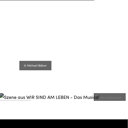
fullscreen
© Michael Bidner
© Jörn Hartmann