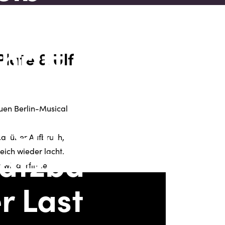
late & Ulf
uen Berlin-Musical
cal über Aufbruch,
ich wieder lacht.
me wiederfindet.