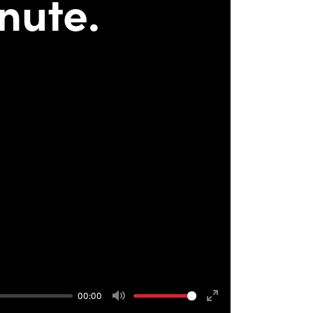
00:00
Mute
Enter