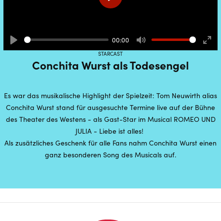
Play
00:00
Play
Mute
Ente
STARCAST
full
Conchita Wurst als Todesengel
Es war das musikalische Highlight der Spielzeit: Tom Neuwirth alias
Conchita Wurst stand für ausgesuchte Termine live auf der Bühne
des Theater des Westens - als Gast-Star im Musical ROMEO UND
JULIA - Liebe ist alles!
Als zusätzliches Geschenk für alle Fans nahm Conchita Wurst einen
ganz besonderen Song des Musicals auf.