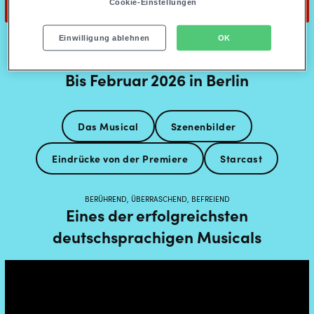
Cookie-Einstellungen
& Julia - Das Pop Musical
Einwilligung ablehnen
OK
Bis Februar 2026 in Berlin
Das Musical
Szenenbilder
Eindrücke von der Premiere
Starcast
BERÜHREND, ÜBERRASCHEND, BEFREIEND
Eines der erfolgreichsten
deutschsprachigen Musicals