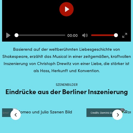
Play
00:00
Play
Mute
Ente
full
Basierend auf der weltberühmten Liebesgeschichte von
Shakespeare, erzählt das Musical in einer zeitgemäßen, kraftvollen
Inszenierung von Christoph Drewitz von einer Liebe, die stärker ist
als Hass, Herkunft und Konvention.
SZENENBILDER
Eindrücke aus der Berliner Inszenierung
ic Ernst
Credits: Dominic Ernst