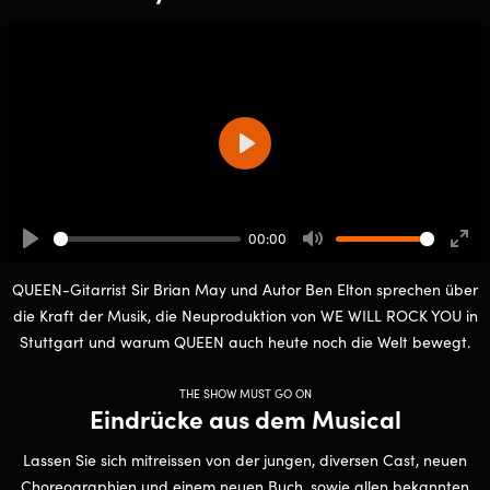
Play
00:00
Play
Mute
Ente
full
QUEEN-Gitarrist Sir Brian May und Autor Ben Elton sprechen über
die Kraft der Musik, die Neuproduktion von WE WILL ROCK YOU in
Stuttgart und warum QUEEN auch heute noch die Welt bewegt.
THE SHOW MUST GO ON
Eindrücke aus dem Musical
Lassen Sie sich mitreissen von der jungen, diversen Cast, neuen
Choreographien und einem neuen Buch, sowie allen bekannten