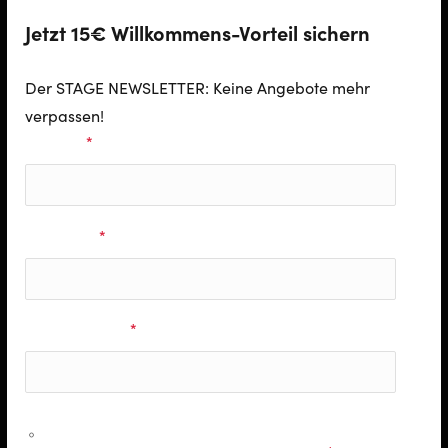
Jetzt 15€ Willkommens-Vorteil sichern
Der STAGE NEWSLETTER: Keine Angebote mehr
verpassen!
Vorname
*
Nachname
*
E-Mail Adresse
*
Ich möchte personalisierte Informationen zu den
Musicals & Shows der Stage Entertainment erhalten und