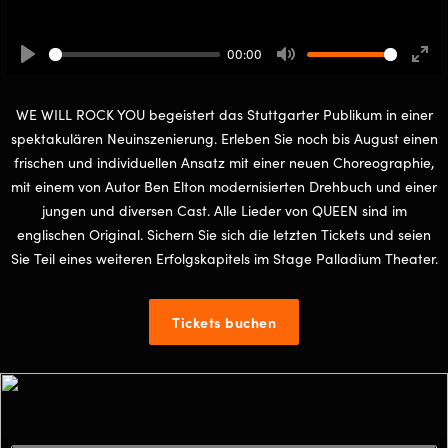
00:00
Play
Mute
Ente
full
WE WILL ROCK YOU begeistert das Stuttgarter Publikum in einer
spektakulären Neuinszenierung. Erleben Sie noch bis August einen
frischen und individuellen Ansatz mit einer neuen Choreographie,
mit einem von Autor Ben Elton modernisierten Drehbuch und einer
jungen und diversen Cast. Alle Lieder von QUEEN sind im
englischen Original. Sichern Sie sich die letzten Tickets und seien
Sie Teil eines weiteren Erfolgskapitels im Stage Palladium Theater.
Tickets buchen