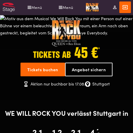
Direkt
Menü
Menü
Mein
Angebot
zum
Konto
Inhalt
WE
Tickets buchen
Angebot sichern
WILL
ROCK
Aktion nur buchbar bis 17.08.
Stuttgart
YOU
-
Das
WE WILL ROCK YOU verlässt Stuttgart in
Musical
6
2
21
1
1
12
2
2
21
1
4
45