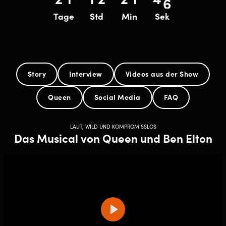
5
Tage
Tage
Std
Std
minutes
Min
seconds
Sek
Story
Interview
Videos aus der Show
Queen
Social Media
FAQ
LAUT, WILD UND KOMPROMISSLOS
Das Musical von Queen und Ben Elton
Play